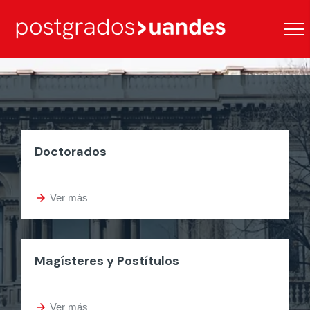
Doctorados
arrow_forward
Ver más
Magísteres y Postítulos
arrow_forward
Ver más