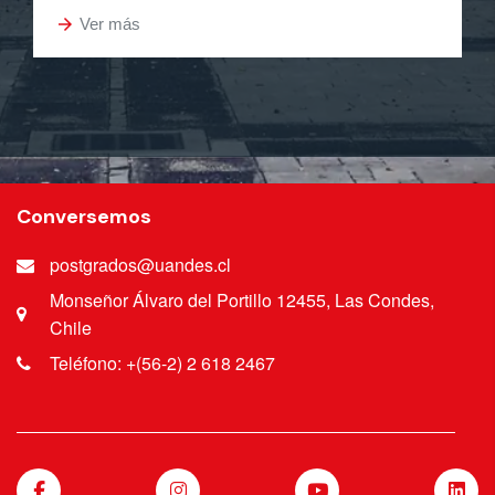
arrow_forward
Ver más
Conversemos
postgrados@uandes.cl
Monseñor Álvaro del Portillo 12455, Las Condes,
Chile
Teléfono: +(56-2) 2 618 2467