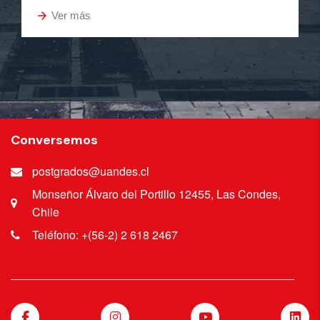
arrow_forward
Ver más
Conversemos
postgrados@uandes.cl
Monseñor Álvaro del Portillo 12455, Las Condes,
Chile
Teléfono: +(56-2) 2 618 2467