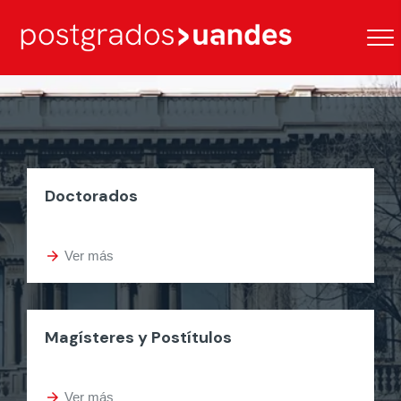
Doctorados
arrow_forward
Ver más
Magísteres y Postítulos
arrow_forward
Ver más