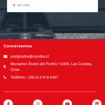
arrow_forward
Ver más
Conversemos
postgrados@uandes.cl
Monseñor Álvaro del Portillo 12455, Las Condes,
Chile
Teléfono: +(56-2) 2 618 2467