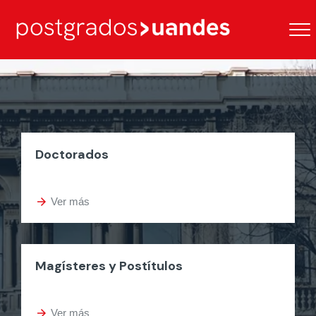
Doctorados
arrow_forward
Ver más
Magísteres y Postítulos
arrow_forward
Ver más