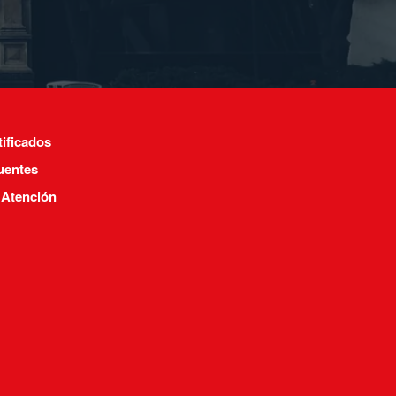
tificados
uentes
 Atención