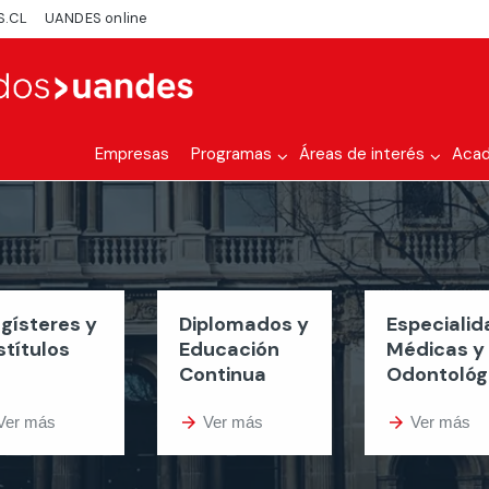
S.CL
UANDES online
Empresas
Programas
Áreas de interés
Aca
gísteres y
Diplomados y
Especiali
stítulos
Educación
Médicas y
Continua
Odontológ
Ver más
arrow_forward
Ver más
arrow_forward
Ver más