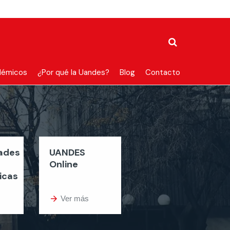
démicos
¿Por qué la Uandes?
Blog
Contacto
dades
UANDES
Online
icas
arrow_forward
Ver más