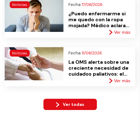
Fecha
17/06/2026
Noticias
¿Puedo enfermarme si
me quedo con la ropa
mojada? Médico aclara
este y otros mitos
Ver más
típicos de invierno
Fecha
11/06/2026
Noticias
La OMS alerta sobre una
creciente necesidad de
cuidados paliativos: el
desafío de formar más
Ver más
profesionales
capacitados
Ver todas