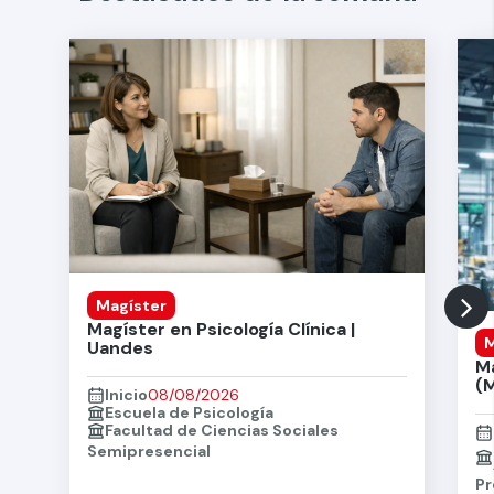
Magíster
Magíster en Psicología Clínica |
M
Uandes
M
(
Inicio
08/08/2026
Escuela de Psicología
Facultad de Ciencias Sociales
Semipresencial
Pr