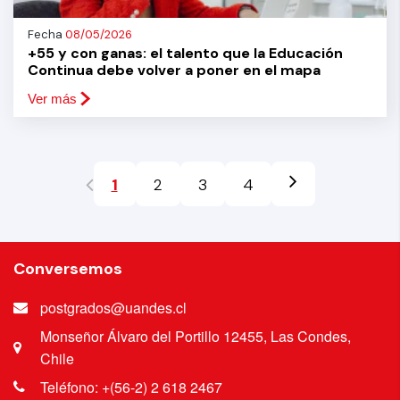
Fecha
08/05/2026
+55 y con ganas: el talento que la Educación
Continua debe volver a poner en el mapa
Ver más
1
2
3
4
Conversemos
postgrados@uandes.cl
Monseñor Álvaro del Portillo 12455, Las Condes,
Chile
Teléfono: +(56-2) 2 618 2467