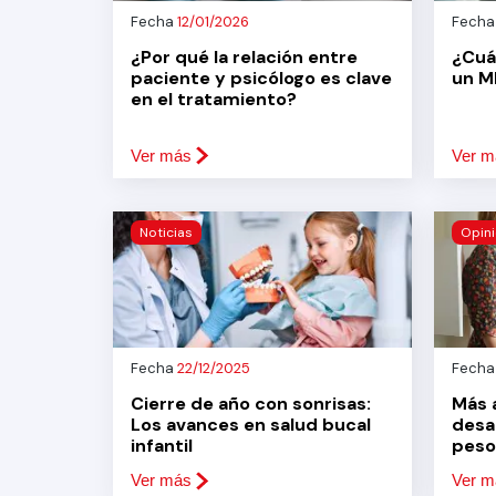
Fecha
12/01/2026
Fech
¿Por qué la relación entre
¿Cuál
paciente y psicólogo es clave
un M
en el tratamiento?
Ver más
Ver m
Noticias
Opin
Fecha
22/12/2025
Fech
Cierre de año con sonrisas:
Más a
Los avances en salud bucal
desa
infantil
peso
Ver más
Ver m