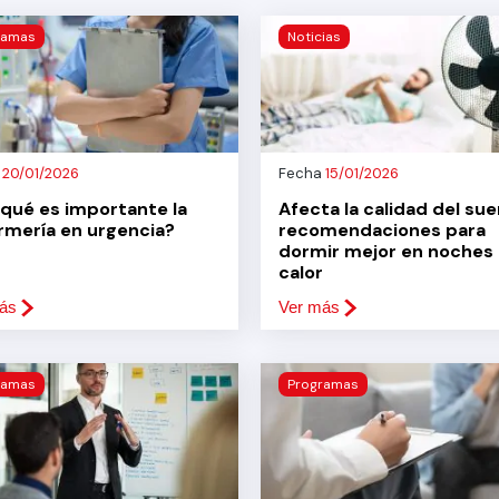
ramas
Noticias
a
20/01/2026
Fecha
15/01/2026
 qué es importante la
Afecta la calidad del sue
rmería en urgencia?
recomendaciones para
dormir mejor en noches
calor
ás
Ver más
ramas
Programas