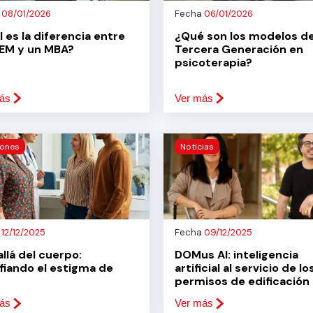
a
08/01/2026
Fecha
06/01/2026
 es la diferencia entre
¿Qué son los modelos d
EM y un MBA?
Tercera Generación en
psicoterapia?
ás
Ver más
iones
Noticias
a
12/12/2025
Fecha
09/12/2025
llá del cuerpo:
DOMus AI: inteligencia
fiando el estigma de
artificial al servicio de lo
permisos de edificación
ás
Ver más