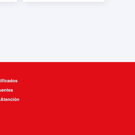
tificados
uentes
 Atención