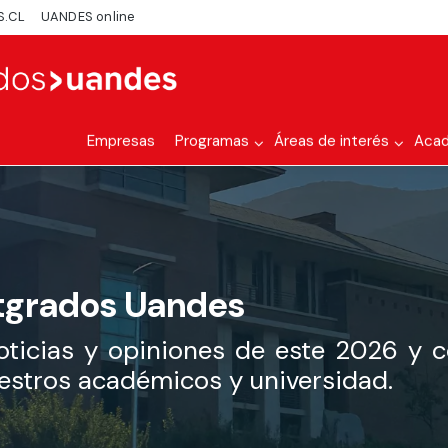
S.CL
UANDES online
Empresas
Programas
Áreas de interés
Aca
tgrados Uandes
oticias y opiniones de este 2026 y 
uestros académicos y universidad.