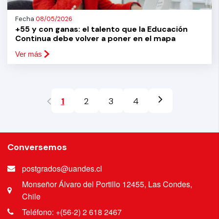
Fecha
08/05/2026
+55 y con ganas: el talento que la Educación
Continua debe volver a poner en el mapa
Ver más
1
2
3
4
Conversemos
postgrados@uandes.cl
Monseñor Álvaro del Portillo 12455, Las Condes,
Chile
Teléfono: +(56-2) 2 618 2467