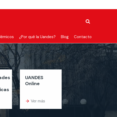
démicos
¿Por qué la Uandes?
Blog
Contacto
dades
UANDES
Online
icas
arrow_forward
Ver más