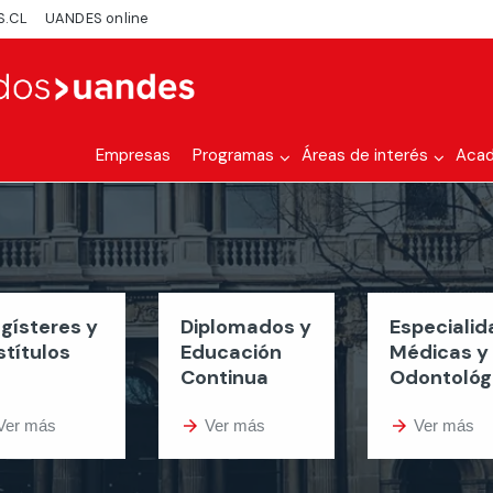
S.CL
UANDES online
Empresas
Programas
Áreas de interés
Aca
gísteres y
Diplomados y
Especiali
stítulos
Educación
Médicas y
Continua
Odontológ
Ver más
arrow_forward
Ver más
arrow_forward
Ver más