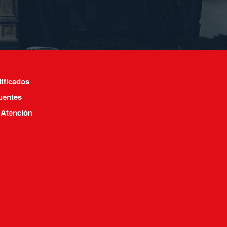
tificados
uentes
 Atención