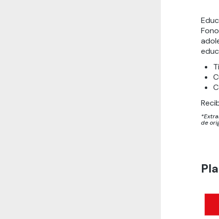
Educ
Fono
adol
educa
T
C
C
Recib
*Extra
de ori
Pla