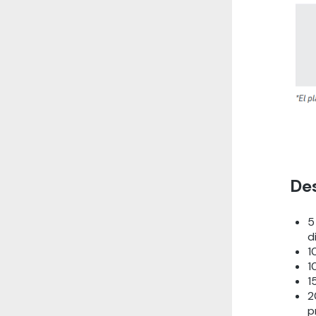
De
5
d
1
1
1
2
p