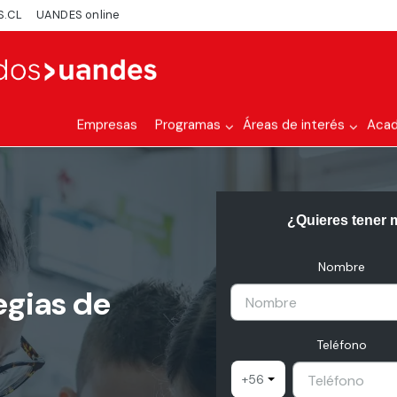
S.CL
UANDES online
Empresas
Programas
Áreas de interés
Aca
¿Quieres tener 
Nombre
egias de
Teléfono
+56