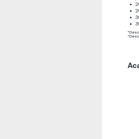
2
2
3
3
*Desc
*Desc
Ac