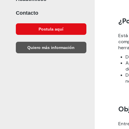
Contacto
¿Po
Postula aquí
Está 
comp
herr
Quiero más información
D
A
d
D
n
Obj
Entr