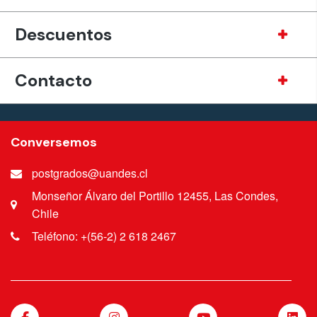
Descuentos
Contacto
Conversemos
postgrados@uandes.cl
Monseñor Álvaro del Portillo 12455, Las Condes,
Chile
Teléfono: +(56-2) 2 618 2467