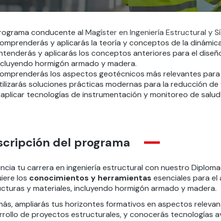
rograma conducente al
Magíster en Ingeniería Estructural y S
omprenderás
y aplicarás
la
teoría y conceptos de la dinámica
ntenderás y a
plica
rás
los conceptos
anteriores
para el dise
ncluyendo hormigón armado y madera.
omprenderás los aspectos geotécnicos más relevantes
para 
tiliza
rás
soluciones
prácticas modernas para la reducción de v
 aplicar tecnologías de instrumentación y monitoreo de salud 
scripción del programa
ncia tu carrera en ingeniería estructural con nuestro Diplom
iere los
conocimientos y herramientas
esenciales para el 
ucturas y materiales, incluyendo hormigón armado y madera.
s, ampliarás tus horizontes formativos en aspectos relevante
rrollo de proyectos estructurales, y conocerás tecnologías av