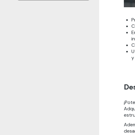
P
C
E
i
C
U
y
De
¡Pote
Adqu
estr
Ademá
desa