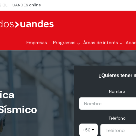
S.CL
UANDES online
Empresas
Programas
Áreas de interés
Aca
¿Quieres tener 
ica
Nombre
 Sísmico
Teléfono
+56