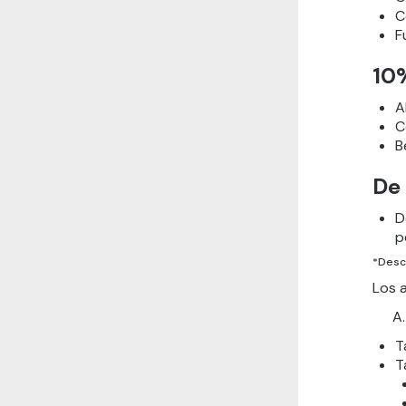
C
F
10
A
C
B
De
D
p
*Descu
Los a
T
T