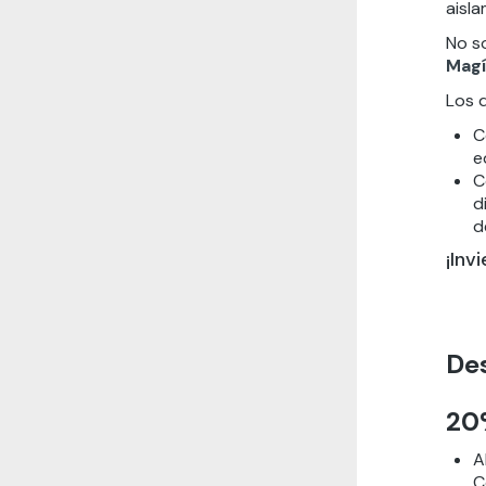
aisla
No s
Magí
Los 
C
e
C
d
d
¡Inv
De
20
A
C