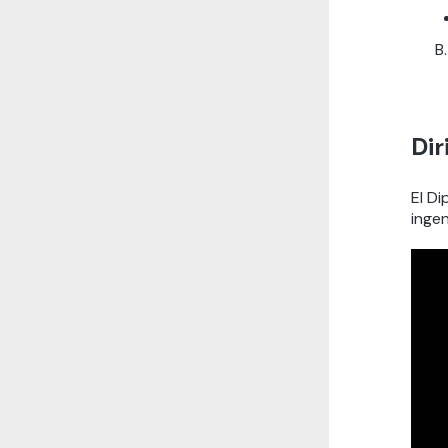
Dir
El D
ingen