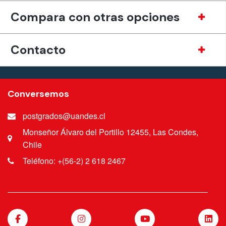
Compara con otras opciones
Contacto
Conversemos
postgrados@uandes.cl
Monseñor Álvaro del Portillo 12455, Las Condes,
Chile
Teléfono: +(56-2) 2 618 2467