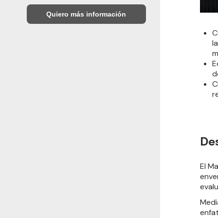
Quiero más información
C
l
m
E
d
C
r
De
El M
enve
eval
Medi
enfa