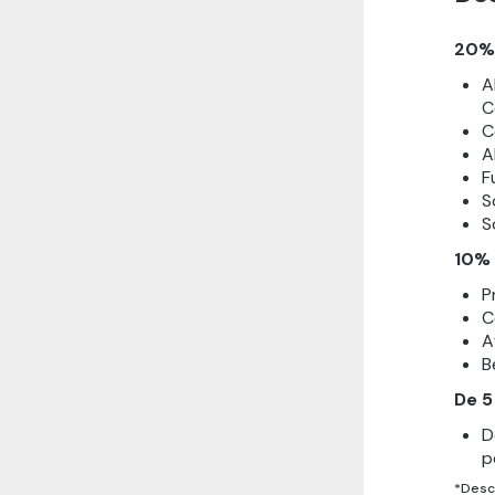
20% 
A
C
C
A
F
S
S
10% 
P
C
A
B
De 5
D
p
*Descu