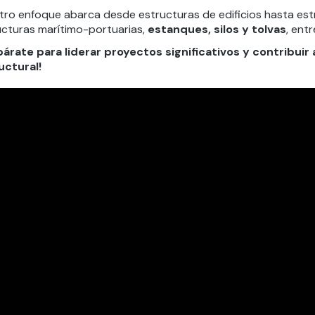
tro enfoque abarca desde estructuras de edificios hasta est
ucturas marítimo-portuarias,
estanques, silos y tolvas
, ent
párate para liderar proyectos significativos y contribuir a
uctural!