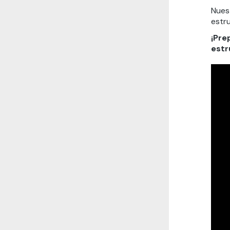
Nues
estr
¡Pre
estr