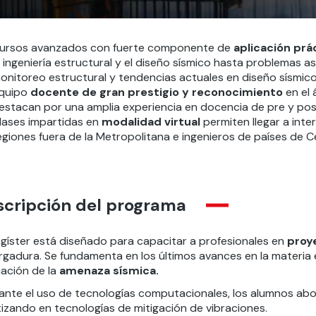
ursos avanzados con fuerte componente de
aplicación prá
a ingeniería estructural y el diseño sísmico hasta problemas a
onitoreo estructural y tendencias actuales en diseño sísmico
quipo
docente de gran prestigio y reconocimiento
en el 
estacan por una amplia experiencia en docencia de pre y po
lases impartidas en
modalidad virtual
permiten llegar a int
egiones fuera de la Metropolitana e ingenieros de países de 
scripción del programa
agíster está diseñado para capacitar a profesionales en
proy
rgadura. Se fundamenta en los últimos avances en la materia 
uación de la
amenaza sísmica.
ante el uso de tecnologías computacionales, los alumnos abor
tizando en tecnologías de mitigación de vibraciones.