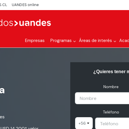
S.CL
UANDES online
Empresas
Programas
Áreas de interés
Aca
¿Quieres tener 
a
Nombre
a
Teléfono
res
+56
- USD 14.200* valor