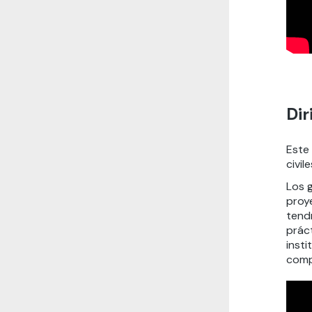
Dir
Este
civil
Los 
proye
tend
prác
inst
comp