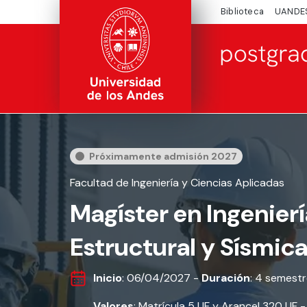
Biblioteca
UANDE
Próximamente admisión 2027
Facultad de Ingeniería y Ciencias Aplicadas
Magíster en Ingenierí
Estructural y Sísmic
Inicio
: 06/04/2027 -
Duración
: 4 semest
Valores
: Matrícula 5 UF y Arancel 320 UF 