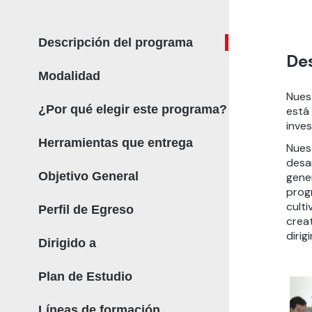
Descripción del programa
De
Modalidad
Nues
¿Por qué elegir este programa?
está
inve
Herramientas que entrega
Nues
desar
Objetivo General
gene
prog
cult
Perfil de Egreso
creat
dirig
Dirigido a
Plan de Estudio
Líneas de formación