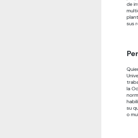
de in
multi
plant
sus 
Per
Quie
Univ
traba
la Od
norma
habi
su qu
o mul