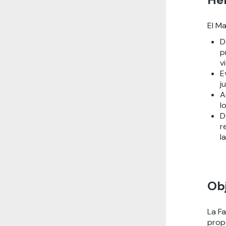
El Ma
D
p
v
E
j
A
l
D
r
l
Obj
La F
propo