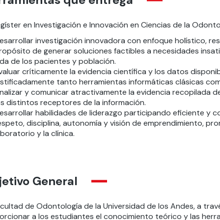
gíster en Investigación e Innovación en Ciencias de la Odonto
esarrollar investigación innovadora con enfoque holístico, re
ropósito de generar soluciones factibles a necesidades insat
ida de los pacientes y población.
valuar críticamente la evidencia científica y los datos dispon
ustificadamente tanto herramientas informáticas clásicas c
nalizar y comunicar atractivamente la evidencia recopilada d
os distintos receptores de la información.
esarrollar habilidades de liderazgo participando eficiente y 
espeto, disciplina, autonomía y visión de emprendimiento, pr
aboratorio y la clínica.
etivo General
acultad de Odontología de la Universidad de los Andes, a tr
rcionar a los estudiantes el conocimiento teórico y las herr