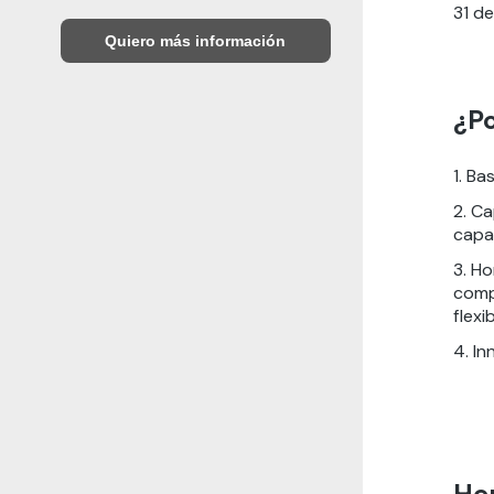
31 de
Quiero más información
¿Po
1. B
2. Ca
capa
3. Ho
comp
flexi
4. I
He