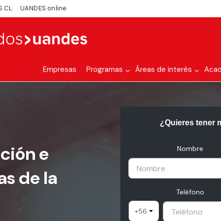
S.CL
UANDES online
Empresas
Programas
Áreas de interés
Aca
¿Quieres tener 
ación e
Nombre
as de la
Teléfono
+56