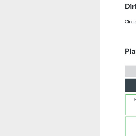
Dir
Ciruj
Pla