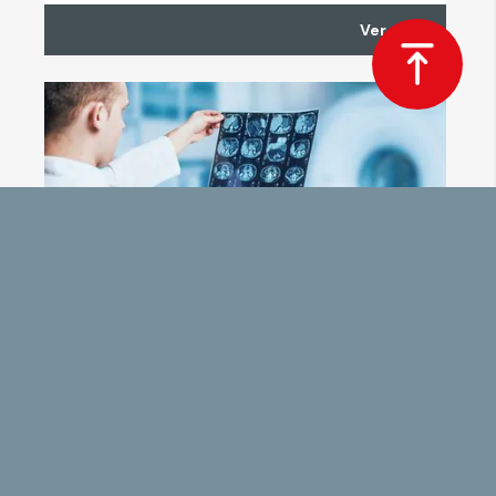
Ver más
Especialidad de Salud
Especialidad Médica en Oncología
Médica
Inicio
Próximamente
Facultad de Medicina