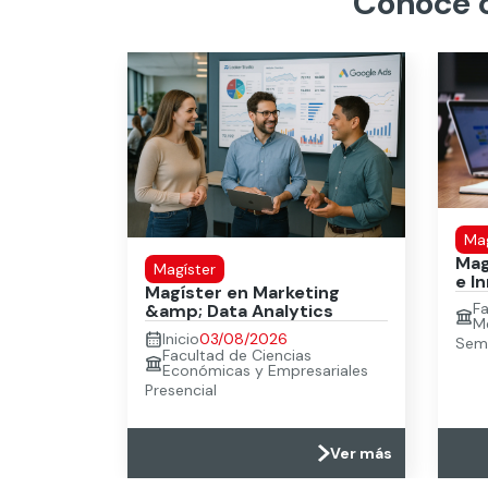
Conoce o
Mag
Mag
Magíster
e I
Magíster en Marketing
F
&amp; Data Analytics
M
Inicio
03/08/2026
Semi
Facultad de Ciencias
Económicas y Empresariales
Presencial
Ver más