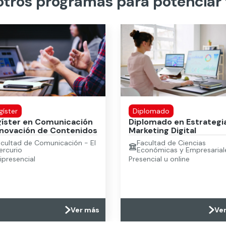
tros programas para potenciar 
íster
Diplomado
íster en Comunicación
Diplomado en Estrategi
nnovación de Contenidos
Marketing Digital
acultad de Comunicación - El
Facultad de Ciencias
ercurio
Económicas y Empresarial
presencial
Presencial u online
Ver más
Ve