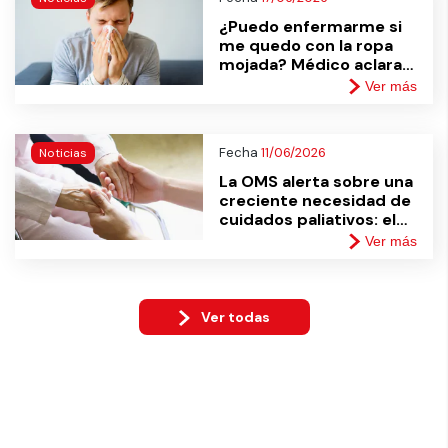
¿Puedo enfermarme si
me quedo con la ropa
mojada? Médico aclara
este y otros mitos
Ver más
típicos de invierno
Fecha
11/06/2026
Noticias
La OMS alerta sobre una
creciente necesidad de
cuidados paliativos: el
desafío de formar más
Ver más
profesionales
capacitados
Ver todas