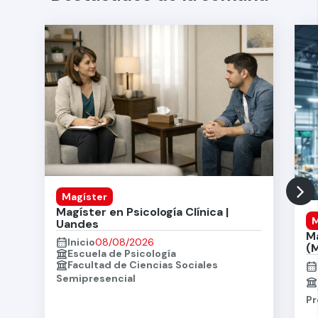
Magíster
Magíster en Psicología Clínica |
M
Uandes
M
Inicio
08/08/2026
(
Escuela de Psicología
Facultad de Ciencias Sociales
Semipresencial
Pr