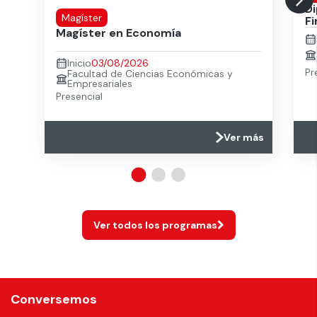
D
Magíster
F
Magíster en Economía
Inicio
03/08/2026
Pr
Facultad de Ciencias Económicas y
Empresariales
Presencial
Ver más
Ver todos los programas
Conversemos