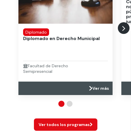
Cu
no
pú
p
ju
Diplomado
Diplomado en Derecho Municipal
Facultad de Derecho
Semipresencial
Ver más
Ver todos los programas