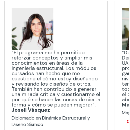
“El programa me ha permitido
“De
reforzar conceptos y ampliar mis
Der
conocimientos en áreas de la
UAN
ingeniería estructural. Los módulos
pro
cursados han hecho que me
gar
cuestione el cómo estoy diseñando
niv
y revisando los diseños de otros.
ten
También han contribuido a generar
tod
una mirada crítica y cuestionarme el
el 
por qué se hacen las cosas de cierta
ab
forma y cómo se pueden mejorar”.
Ma
Josell Vásquez
Mag
Diplomado en Dinámica Estructural y
C
Diseño Sísmico​