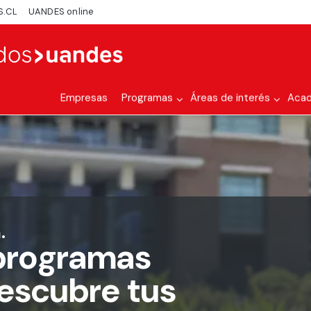
S.CL
UANDES online
Empresas
Programas
Áreas de interés
Aca
.
programas
descubre tus