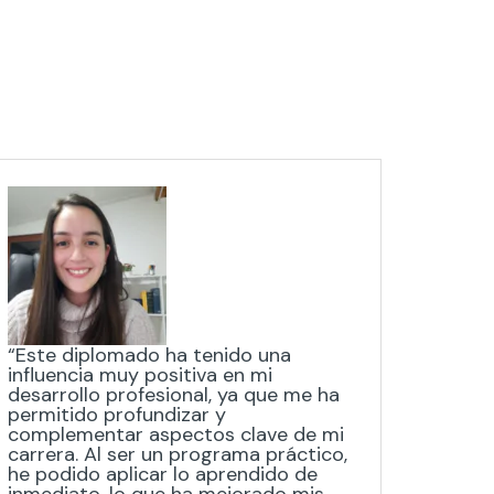
“Este diplomado ha tenido una
“Un Ma
influencia muy positiva en mi
Las ac
desarrollo profesional, ya que me ha
experi
permitido profundizar y
para l
complementar aspectos clave de mi
partic
carrera. Al ser un programa práctico,
cuant
he podido aplicar lo aprendido de
compar