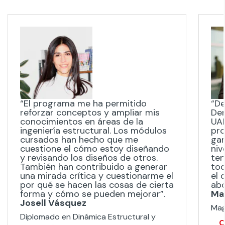
“El programa me ha permitido
“De
reforzar conceptos y ampliar mis
Der
conocimientos en áreas de la
UAN
ingeniería estructural. Los módulos
pro
cursados han hecho que me
gar
cuestione el cómo estoy diseñando
niv
y revisando los diseños de otros.
ten
También han contribuido a generar
tod
una mirada crítica y cuestionarme el
el 
por qué se hacen las cosas de cierta
ab
forma y cómo se pueden mejorar”.
Ma
Josell Vásquez
Mag
Diplomado en Dinámica Estructural y
C