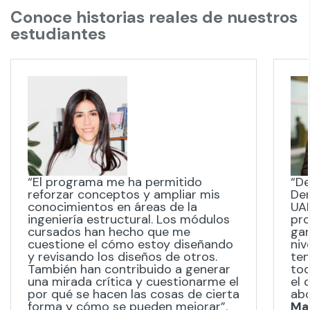
Conoce historias reales de nuestros
estudiantes
“El programa me ha permitido
“De
reforzar conceptos y ampliar mis
Der
conocimientos en áreas de la
UAN
ingeniería estructural. Los módulos
pro
cursados han hecho que me
gar
cuestione el cómo estoy diseñando
niv
y revisando los diseños de otros.
ten
También han contribuido a generar
tod
una mirada crítica y cuestionarme el
el 
por qué se hacen las cosas de cierta
ab
forma y cómo se pueden mejorar”.
Ma