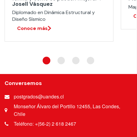
Josell Vásquez
Mag
Diplomado en Dinámica Estructural y
C
Diseño Sísmico​
Conoce más
Conversemos
postgrados@uandes.cl
Monseñor Álvaro del Portillo 12455, Las Condes,
Chile
Teléfono: +(56-2) 2 618 2467