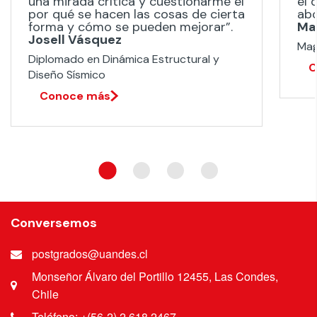
una mirada crítica y cuestionarme el
el 
por qué se hacen las cosas de cierta
ab
forma y cómo se pueden mejorar”.
Ma
Josell Vásquez
Mag
Diplomado en Dinámica Estructural y
C
Diseño Sísmico​
Conoce más
Conversemos
postgrados@uandes.cl
Monseñor Álvaro del Portillo 12455, Las Condes,
Chile
Teléfono: +(56-2) 2 618 2467