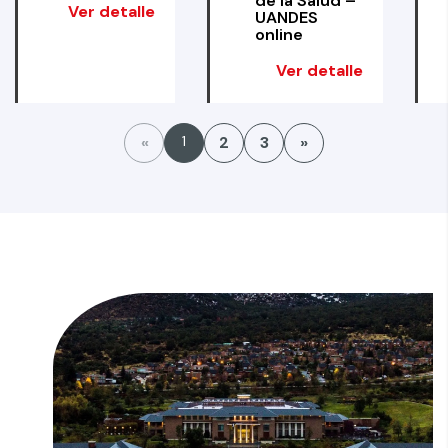
de la Salud –
Ver detalle
UANDES
online
Ver detalle
«
1
2
3
»