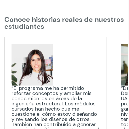
Conoce historias reales de nuestros
estudiantes
“El programa me ha permitido
“De
reforzar conceptos y ampliar mis
Der
conocimientos en áreas de la
UAN
ingeniería estructural. Los módulos
pro
cursados han hecho que me
gar
cuestione el cómo estoy diseñando
niv
y revisando los diseños de otros.
ten
También han contribuido a generar
tod