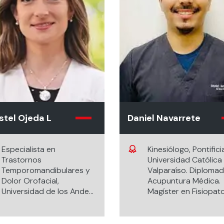
stel Ojeda L
Daniel Navarrete
Especialista en
Kinesiólogo, Pontifici
Trastornos
Universidad Católica
Temporomandibulares y
Valparaíso. Diploma
Dolor Orofacial,
Acupuntura Médica.
Universidad de los Andes
Magíster en Fisiopat
Cirujano Dentista.
Cráneocervical,
Universidad de los Andes.
Cráneomandibular y
Dolor Orofacial, UNA