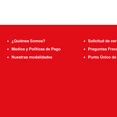
Terapeuta Watson
Cefaleas, WHI Austral
Kinesiólogo Maxilofac
Past-presient SOKIM
¿Quiénes Somos?
Solicitud de cer
Medios y Políticas de Pago
Preguntas Frec
Nuestras modalidades
Punto Único de