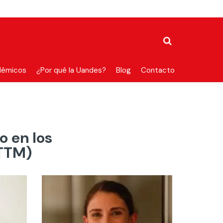
démicos
¿Por qué la Uandes?
Blog
Contacto
o en los
TTM)