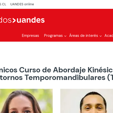
S.CL
UANDES online
Empresas
Programas
Áreas de interés
Aca
cos Curso de Abordaje Kinésic
stornos Temporomandibulares (