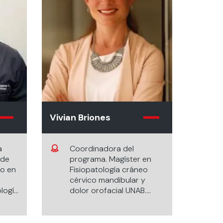
Vivian Briones
a
Coordinadora del
 de
programa. Magíster en
do en
Fisiopatología cráneo
cérvico mandibular y
ología
dolor orofacial UNAB.
Kinesióloga. Universidad
Mayor. Diplomado en
B.
Docencia Universitaria en