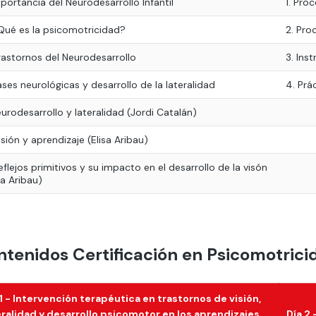
mportancia del Neurodesarrollo Infantil
1. Pro
¿Qué es la psicomotricidad?
2. Pro
Trastornos del Neurodesarrollo
3. Ins
Bases neurológicas y desarrollo de la lateralidad
4. Prá
eurodesarrollo y lateralidad (Jordi Catalán)
isión y aprendizaje (Elisa Aribau)
eflejos primitivos y su impacto en el desarrollo de la visón
sa Aribau)
tenidos Certificación en Psicomotricid
 1 - Intervención terapéutica en trastornos de visión,
eralidad y desarrollo psicomotor en los aprendizajes
Día 2