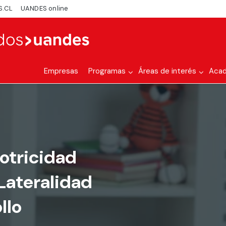
S.CL
UANDES online
Empresas
Programas
Áreas de interés
Aca
otricidad
 Lateralidad
llo