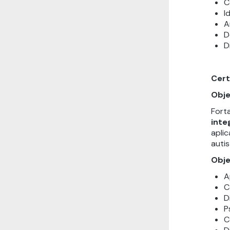
C
I
A
D
D
Cert
Obje
Fort
inte
aplic
autis
Obje
A
C
D
P
C