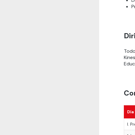
D
P
Dir
Todo
Kine
Educ
Con
Día
I. P