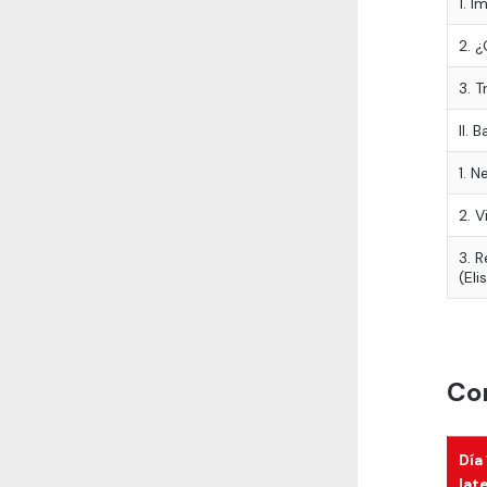
1. I
2. 
3. 
II. 
1. N
2. V
3. R
(Eli
Con
Día
lat