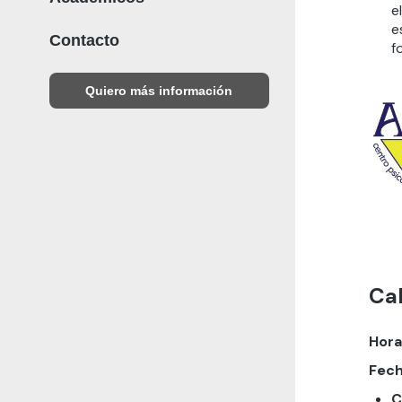
e
e
Contacto
f
Quiero más información
Ca
Hora
Fech
C