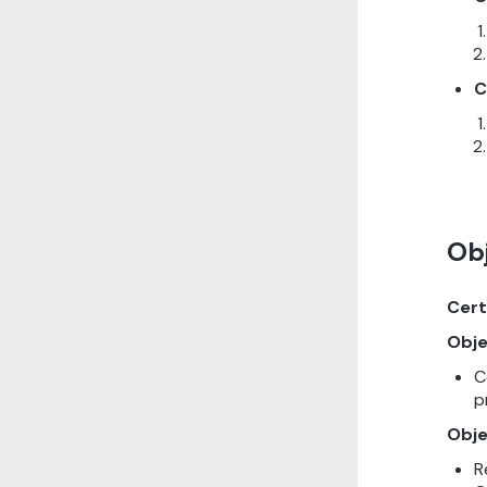
C
Obj
Cert
Obje
C
p
Obje
R