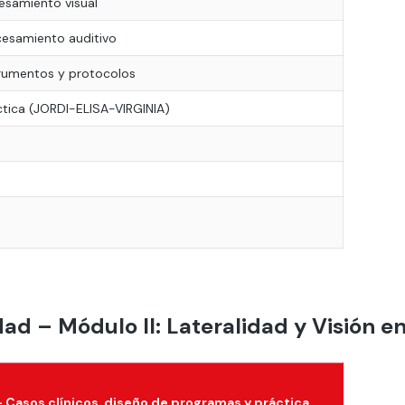
cesamiento visual
cesamiento auditivo
trumentos y protocolos
ctica (JORDI-ELISA-VIRGINIA)
ad – Módulo II: Lateralidad y Visión en
 - Casos clínicos, diseño de programas y práctica