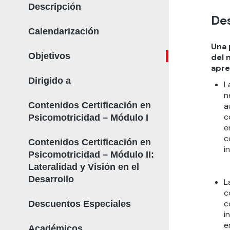
Descripción
De
Calendarización
Una 
Objetivos
del 
apre
Dirigido a
L
n
Contenidos Certificación en
a
c
Psicomotricidad – Módulo I
e
c
Contenidos Certificación en
i
Psicomotricidad – Módulo II:
Lateralidad y Visión en el
Desarrollo
L
c
c
Descuentos Especiales
i
e
Académicos