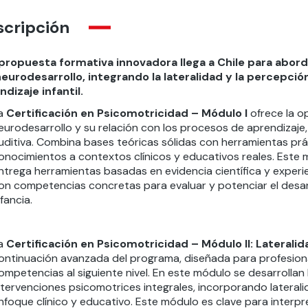
scripción
propuesta formativa innovadora llega a Chile para abor
neurodesarrollo, integrando la lateralidad y la percepci
ndizaje infantil.
a
Certificación en Psicomotricidad – Módulo I
ofrece la o
eurodesarrollo y su relación con los procesos de aprendizaje, 
uditiva. Combina bases teóricas sólidas con herramientas prác
onocimientos a contextos clínicos y educativos reales. Este 
ntrega herramientas basadas en evidencia científica y experienc
on competencias concretas para evaluar y potenciar el desarro
nfancia.
a
Certificación en Psicomotricidad – Módulo II: Lateralida
ontinuación avanzada del programa, diseñada para profesiona
ompetencias al siguiente nivel. En este módulo se desarrollan 
ntervenciones psicomotrices integrales, incorporando lateralid
nfoque clínico y educativo. Este módulo es clave para interp