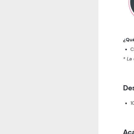
¿Qu
C
* La
Des
1
Ac