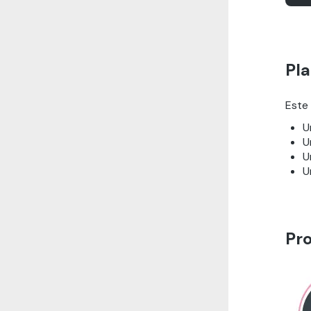
Pla
Este
U
U
U
U
Pr