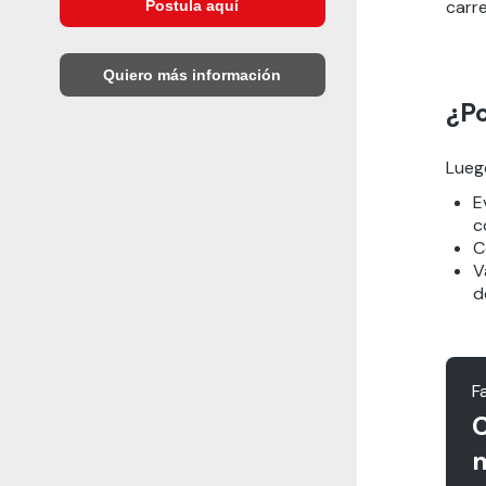
carr
Postula aquí
Quiero más información
¿Po
Lueg
E
c
C
V
d
F
C
m