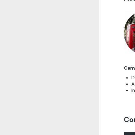
Cami
D
A
I
Co