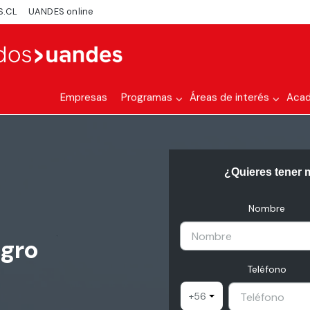
S.CL
UANDES online
Empresas
Programas
Áreas de interés
Aca
¿Quieres tener 
Nombre
agro
Teléfono
+56