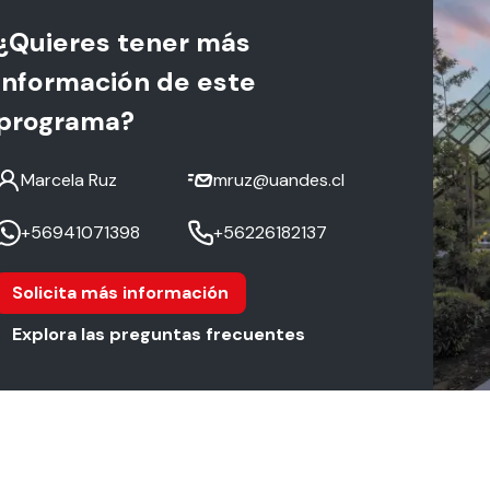
¿Quieres tener más
información de este
programa?
Marcela Ruz
mruz@uandes.cl
+56941071398
+56226182137
Solicita más información
Explora las preguntas frecuentes