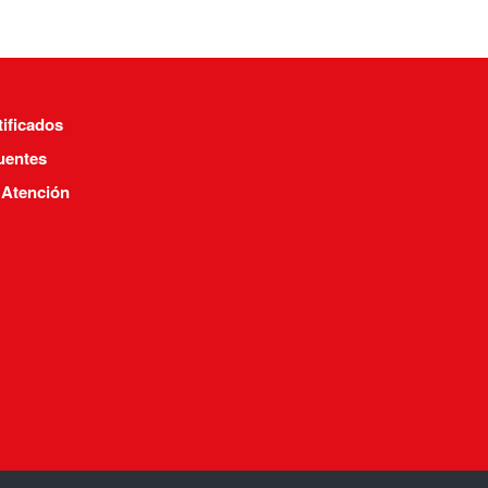
tificados
uentes
 Atención