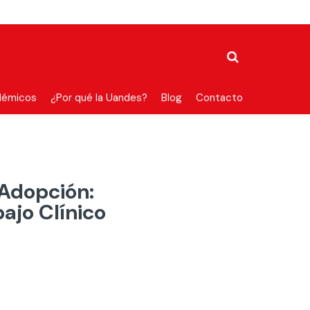
démicos
¿Por qué la Uandes?
Blog
Contacto
 Adopción:
ajo Clínico