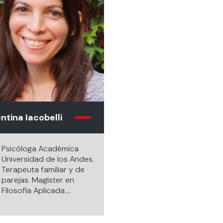
ntina Iacobelli
Psicóloga Académica
Universidad de los Andes.
Terapeuta familiar y de
parejas. Magíster en
Filosofía Aplicada.
Supervisora Clínica
Acreditada. Miembro de
la Unidad de Familia,