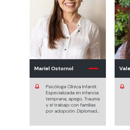
Mariel Ostornol
Vale
Psicóloga Clínica Infantil.
Especializada en infancia
temprana, apego, Trauma
y el trabajo con familias
por adopción. Diplomada
en Terapia de juego,
terapeuta Theraplay y
formación en