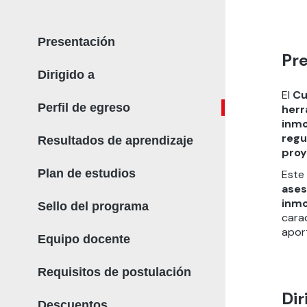
Presentación
Pr
Dirigido a
El
Cu
Perfil de egreso
herr
inmo
regu
Resultados de aprendizaje
proy
Plan de estudios
Este
ases
inmo
Sello del programa
cara
aport
Equipo docente
Requisitos de postulación
Dir
Descuentos