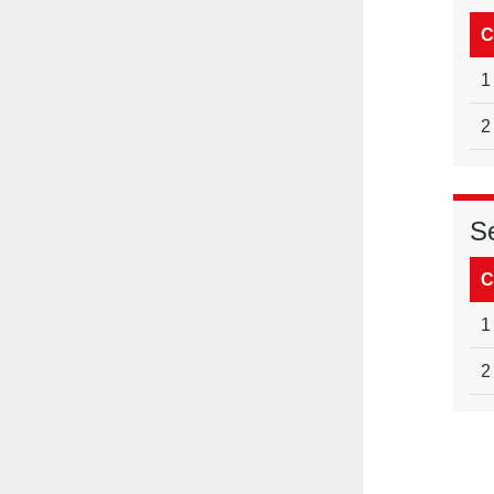
C
1
2
S
C
1
2