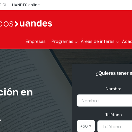
S.CL
UANDES online
Empresas
Programas
Áreas de interés
Aca
¿Quieres tener 
ción en
Nombre
Teléfono
s
+56