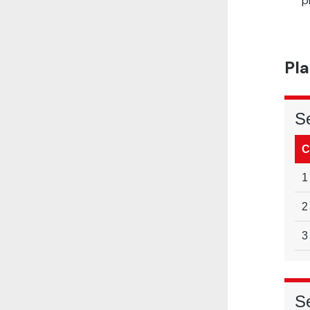
p
Pla
S
C
1
2
3
S