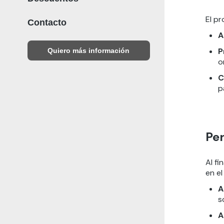
El p
Contacto
A
P
Quiero más información
o
C
p
Per
Al f
en el
A
s
A