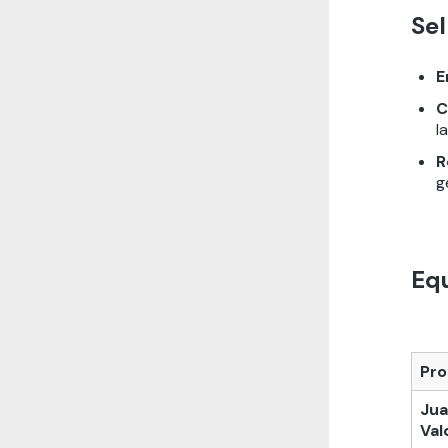
Sel
E
C
l
R
g
Eq
Pro
Jua
Val