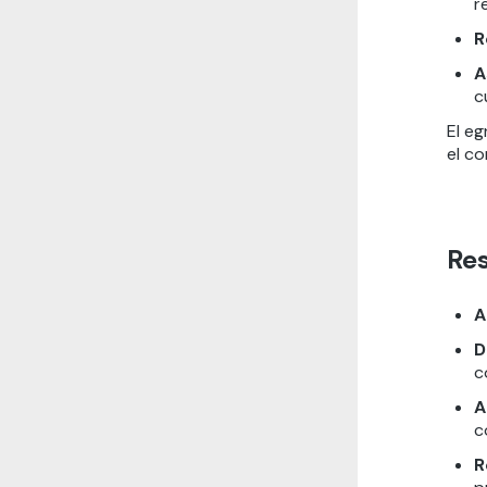
r
R
A
c
El e
el co
Res
A
D
c
A
c
R