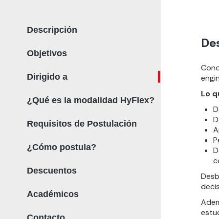
Descripción
De
Objetivos
Cono
Dirigido a
engi
Lo q
¿Qué es la modalidad HyFlex?
D
D
Requisitos de Postulación
A
P
¿Cómo postula?
D
c
Descuentos
Desbl
deci
Académicos
Adem
estu
Contacto