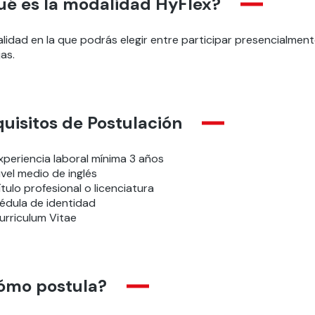
ué es la modalidad HyFlex?
idad en la que podrás elegir entre participar presencialmente
jas.
uisitos de Postulación
xperiencia laboral mínima 3 años
ivel medio de inglés
ítulo profesional o licenciatura
édula de identidad
urriculum Vitae
ómo postula?