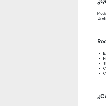
¿Q
Modal
tú eli
Req
E
N
T
C
C
¿C