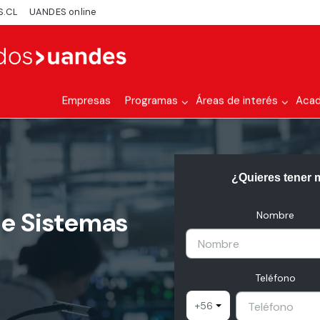
S.CL
UANDES online
Empresas
Programas
Áreas de interés
Aca
¿Quieres tener 
de Sistemas
Nombre
Teléfono
+56