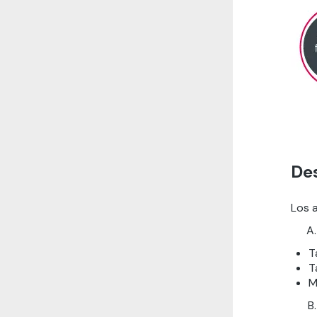
De
Los 
T
T
M