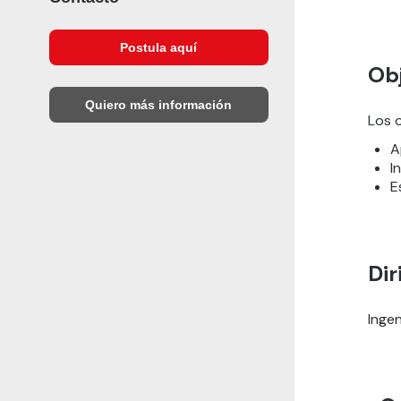
Postula aquí
Obj
Quiero más información
Los o
A
I
E
Dir
Ingen