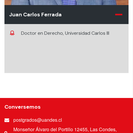
Juan Carlos Ferrada
Doctor en Derecho, Universidad Carlos III
Conversemos
postgrados@uandes.cl
Monseñor Álvaro del Portillo 12455, Las Condes,