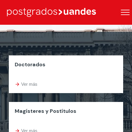
Doctorados
arrow_forward
Ver más
Magísteres y Postítulos
arrow_forward
Ver más