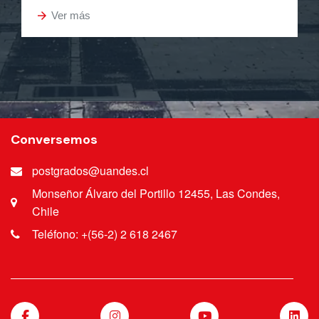
arrow_forward
Ver más
Conversemos
postgrados@uandes.cl
Monseñor Álvaro del Portillo 12455, Las Condes,
Chile
Teléfono: +(56-2) 2 618 2467