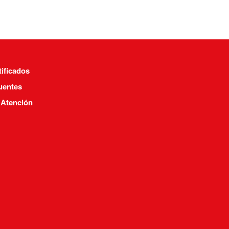
tificados
uentes
 Atención