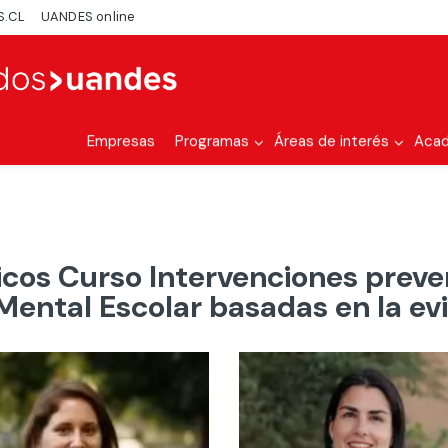
S.CL
UANDES online
Empresas
Programas
Áreas de interés
Aca
os Curso Intervenciones preve
Mental Escolar basadas en la ev