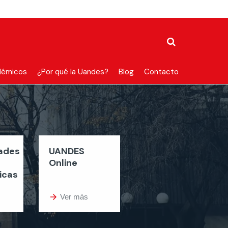
démicos
¿Por qué la Uandes?
Blog
Contacto
dades
UANDES
Online
icas
arrow_forward
Ver más