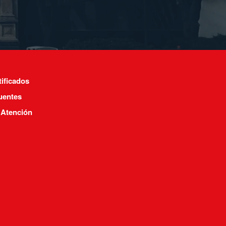
tificados
uentes
 Atención