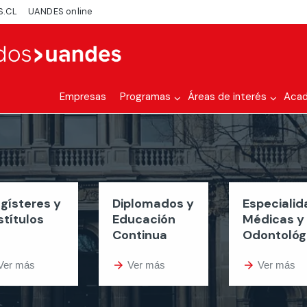
S.CL
UANDES online
Empresas
Programas
Áreas de interés
Aca
gísteres y
Diplomados y
Especiali
stítulos
Educación
Médicas y
Continua
Odontológ
Ver más
arrow_forward
Ver más
arrow_forward
Ver más