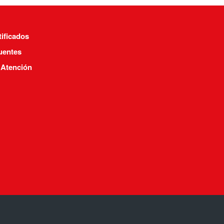
tificados
uentes
 Atención