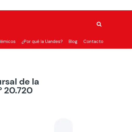
démicos
¿Por qué la Uandes?
Blog
Contacto
sal de la
º 20.720