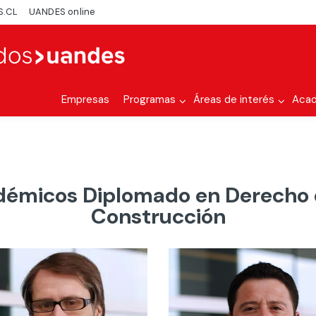
S.CL
UANDES online
Empresas
Programas
Áreas de interés
Aca
émicos Diplomado en Derecho 
Construcción