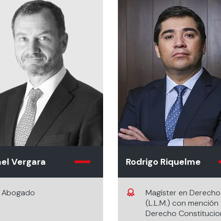
el Vergara
Rodrigo Riquelme
Abogado
Magíster en Derecho
(L.L.M.) con mención
Derecho Constitucio