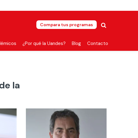
Compara tus programas
démicos
¿Por qué la Uandes?
Blog
Contacto
de la