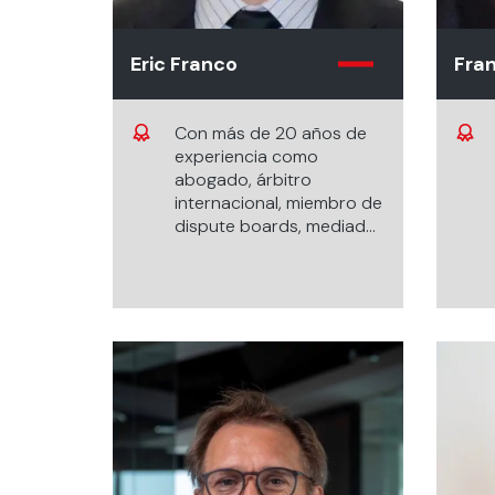
Eric Franco
Fran
Con más de 20 años de
experiencia como
abogado, árbitro
internacional, miembro de
dispute boards, mediador
y profesor. Ha trabajado
en proyectos y
controversias de
infraestructura, ingeniería
y construcción en
América Latina, Europa y
Asia, tanto como
abogado interno de
empresas propietarias y
de un contratista
internacional, así como