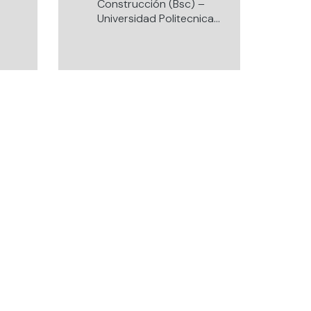
Construcción (Bsc) –
Universidad Politecnica
de Valencia (UPV). Master
of Laws (LLM),
Construction Law &
Arbitration – Robert
Gordon University