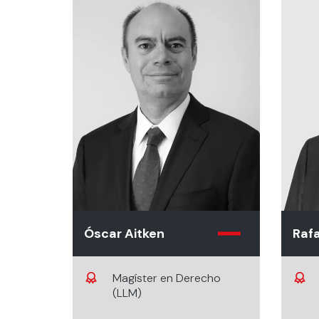
Desempeña puestos de
liderazgo en varias
organizaciones
vinculadas al arbitraje,
dispute boards,
mediación y derecho de
la construcción. Es
profesor en temas de
prevención y resolución
de conflictos, derecho de
la construcción y
derecho de la
infraestructura.
Óscar Aitken
Rafa
Magíster en Derecho
(LLM)