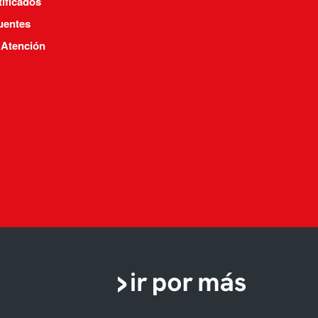
tificados
uentes
 Atención