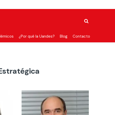
démicos
¿Por qué la Uandes?
Blog
Contacto
stratégica