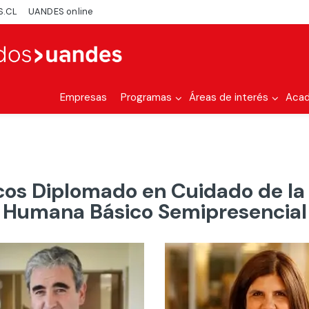
S.CL
UANDES online
Empresas
Programas
Áreas de interés
Aca
s Diplomado en Cuidado de la 
Humana Básico Semipresencial