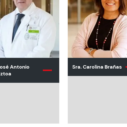
José Antonio
Sra. Carolina Brañas
aztoa