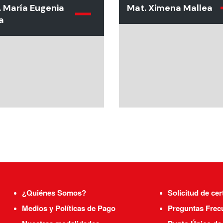
 María Eugenia
Mat. Ximena Mallea
a
¿Quiénes Somos?
Solicitud de cer
Medios y Políticas de Pago
Preguntas Frec