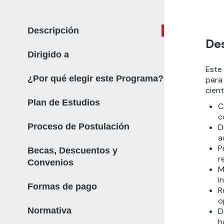
Descripción
De
Dirigido a
Este
¿Por qué elegir este Programa?
para 
cient
Plan de Estudios
C
c
Proceso de Postulación
D
a
P
Becas, Descuentos y
r
Convenios
M
i
Formas de pago
R
o
Normativa
D
h