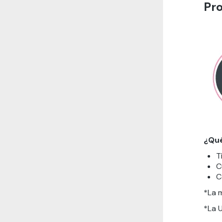
Pro
¿Qu
T
C
C
*La m
*La U