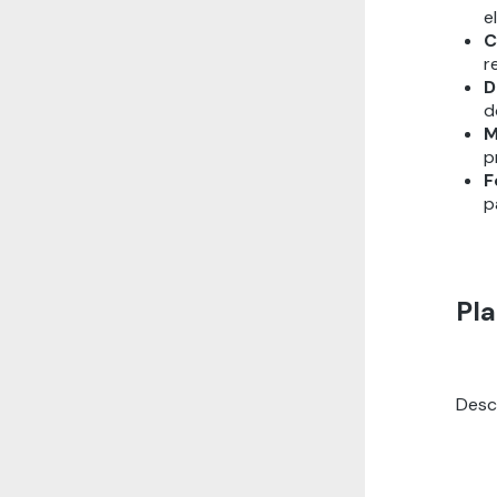
e
C
r
D
d
M
p
F
p
Pla
Desc