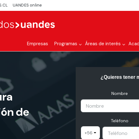
S.CL
UANDES online
Empresas
Programas
Áreas de interés
Aca
¿Quieres tener 
ura
Nombre
ión de
Teléfono
+56