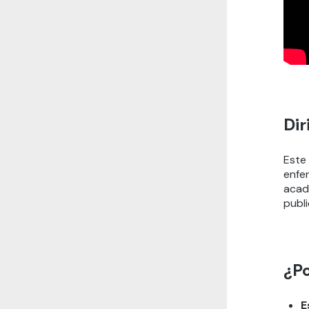
Dir
Este
enfer
acad
publi
¿Po
E