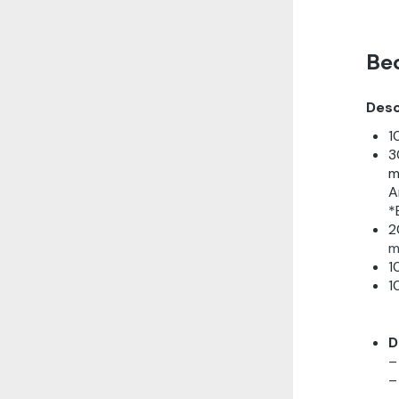
Be
Desc
1
3
m
A
*
2
m
1
1
D
–
–