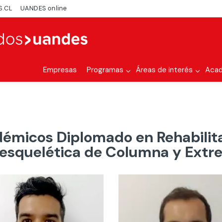
S.CL
UANDES online
Empresas
Programas
Áreas de interés
Aca
émicos Diplomado en Rehabilit
esquelética de Columna y Extr