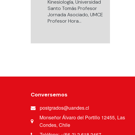
Kinesiología, Universidad
Santo Tomás Profesor
Jornada Asociado, UMCE
Profesor Hora
Universidad de Los Andes
Magíster en Neurociencia,
Universidad de Chile
Kinesiólogo
Gerontológico
Conversemos
postgrados@uandes.cl
Monseñor Álvaro del Portillo 12455, Las
Condes, Chile
Teléfono: +(56-2) 2 618 2467