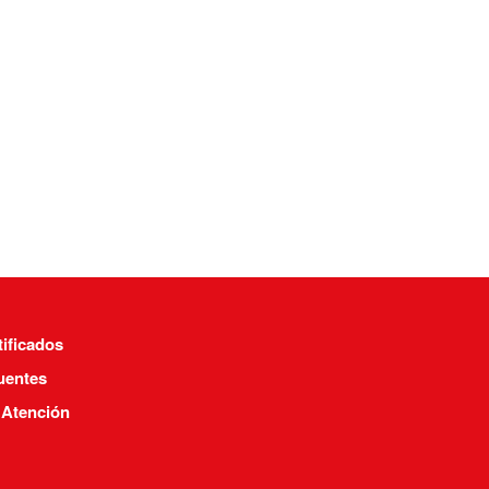
tificados
uentes
 Atención