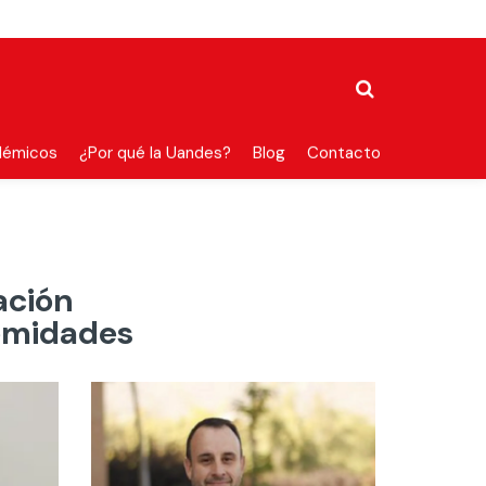
démicos
¿Por qué la Uandes?
Blog
Contacto
ación
emidades