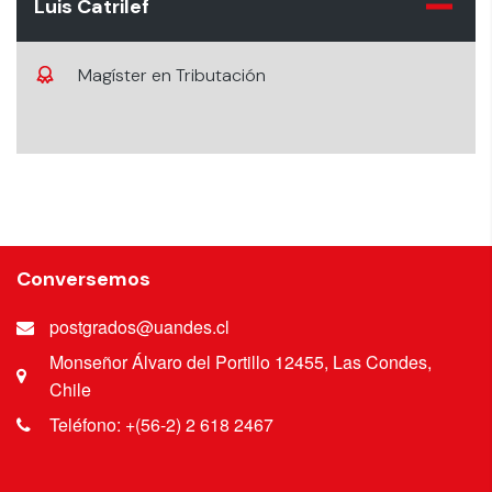
Luis Catrilef
Magíster en Tributación
Conversemos
postgrados@uandes.cl
Monseñor Álvaro del Portillo 12455, Las Condes,
Chile
Teléfono: +(56-2) 2 618 2467