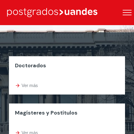
Doctorados
arrow_forward
Ver más
Magísteres y Postítulos
arrow_forward
Ver más