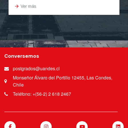
arrow_forward
Ver más
Conversemos
postgrados@uandes.cl
Monseñor Álvaro del Portillo 12455, Las Condes,
Chile
Teléfono: +(56-2) 2 618 2467