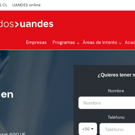
S.CL
UANDES online
Empresas
Programas
Áreas de interés
Aca
¿Quieres tener 
 en
Nombre
Teléfono
+56
total: 600 UF