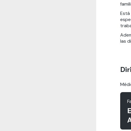
famil
Está
espec
trab
Ademá
las d
Dir
Médic
F
E
A