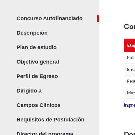
Concurso Autofinanciado
Co
Descripción
Eta
Plan de estudio
Pos
Objetivo general
Ent
Perfil de Egreso
Res
Dirigido a
Mat
Ingr
Campos Clínicos
Requisitos de Postulación
De
Director del programa