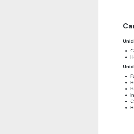
Ca
Unid
C
H
Unid
F
H
H
I
C
H