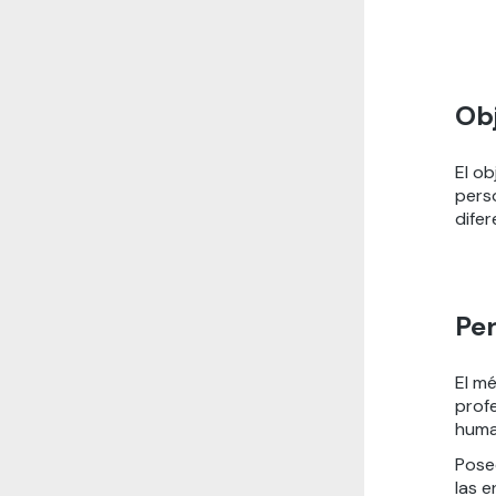
Obj
El o
pers
difer
Per
El m
prof
huma
Posee
las 