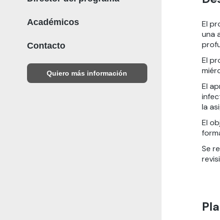
Académicos
El p
una a
prof
Contacto
El p
miérc
Quiero más información
El a
infe
la as
El ob
forma
Se re
revi
Pla