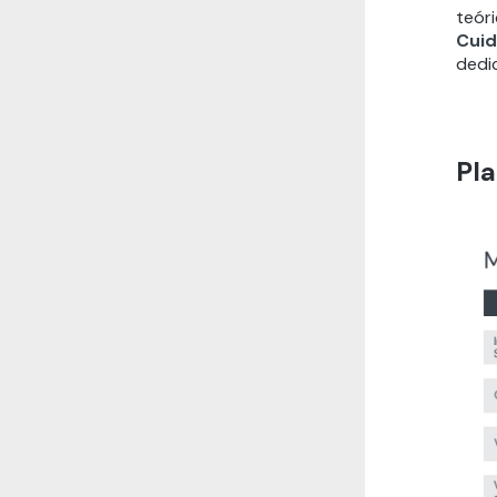
teór
Cuid
dedi
Pla