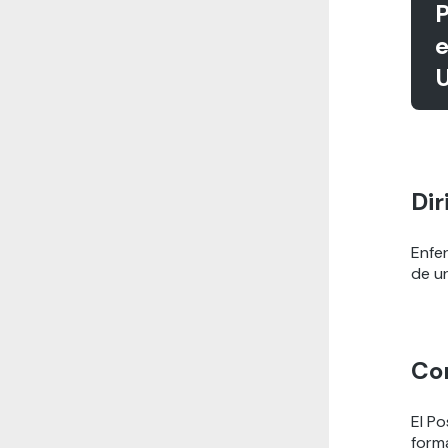
P
e
U
Dir
Enfe
de u
Co
El Po
form