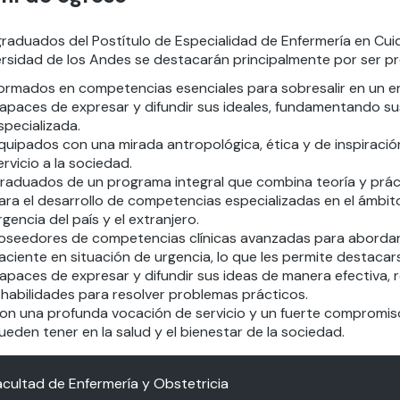
graduados del Postítulo de Especialidad de Enfermería en Cui
ersidad de los Andes se destacarán principalmente por ser pr
ormados en competencias esenciales para sobresalir en un en
apaces de expresar y difundir sus ideales, fundamentando sus
specializada.
quipados con una mirada antropológica, ética y de inspiració
ervicio a la sociedad.
raduados de un programa integral que combina teoría y prác
ara el desarrollo de competencias especializadas en el ámbito
rgencia del país y el extranjero.
oseedores de competencias clínicas avanzadas para abordar s
aciente en situación de urgencia, lo que les permite destacar
apaces de expresar y difundir sus ideas de manera efectiva, 
 habilidades para resolver problemas prácticos.
on una profunda vocación de servicio y un fuerte compromiso
ueden tener en la salud y el bienestar de la sociedad.
acultad de Enfermería y Obstetricia