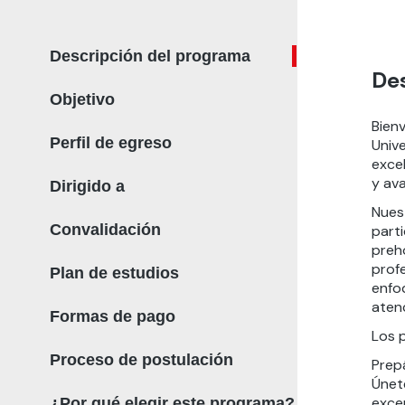
Descripción del programa
De
Objetivo
Bien
Perfil de egreso
Univ
excel
y ava
Dirigido a
Nuest
Convalidación
parti
preh
prof
Plan de estudios
enfo
atenc
Formas de pago
Los p
Proceso de postulación
Prep
Únet
exce
¿Por qué elegir este programa?