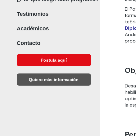
El P
Testimonios
form
teór
Dipl
Académicos
Ande
proc
Contacto
Postula aquí
Obj
Quiero más información
Desar
habi
opti
la es
Per