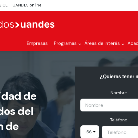
S.CL
UANDES online
Empresas
Programas
Áreas de interés
Aca
¿Quieres tener 
lidad de
Nombre
dos del
Teléfono
n de
+56