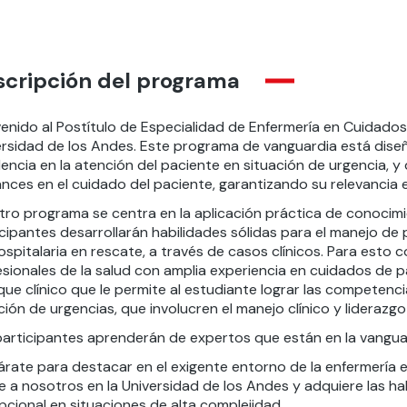
scripción del programa
venido al Postítulo de Especialidad de Enfermería en Cuidados
ersidad de los Andes. Este programa de vanguardia está dis
encia en la atención del paciente en situación de urgencia, y
nces en el cuidado del paciente, garantizando su relevancia e
ro programa se centra en la aplicación práctica de conocimie
cipantes desarrollarán habilidades sólidas para el manejo de
ospitalaria en rescate, a través de casos clínicos. Para es
esionales de la salud con amplia experiencia en cuidados de 
que clínico que le permite al estudiante lograr las competenc
ión de urgencias, que involucren el manejo clínico y liderazgo
articipantes aprenderán de expertos que están en la vanguard
árate para destacar en el exigente entorno de la enfermería e
e a nosotros en la Universidad de los Andes y adquiere las ha
pcional en situaciones de alta complejidad.