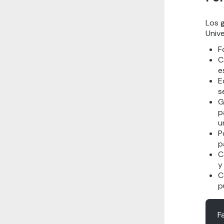
Los 
Univ
F
C
e
E
s
G
p
u
P
p
C
y
C
p
F