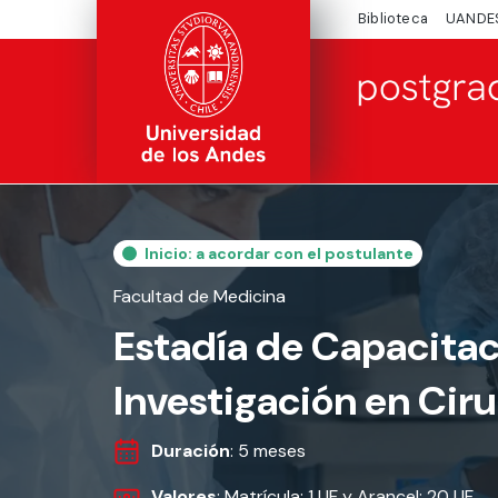
Biblioteca
UANDE
Inicio: a acordar con el postulante
Facultad de Medicina
Estadía de Capacitac
Investigación en Cir
Duración
: 5 meses
Valores
: Matrícula: 1 UF y Arancel: 20 UF