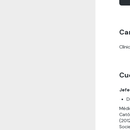
Ca
Clíni
Cu
Jefe
D
Médic
Catól
(201
Soci