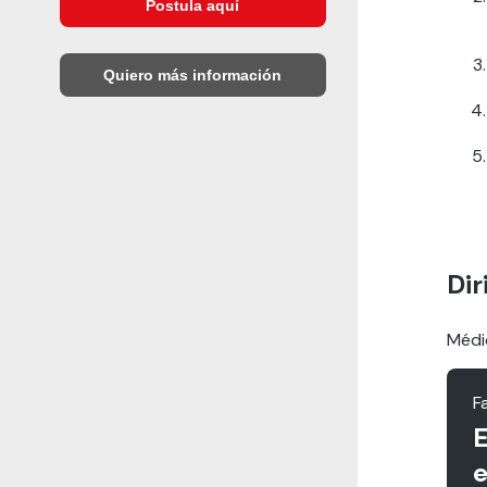
Postula aquí
Quiero más información
Dir
Médi
F
E
e