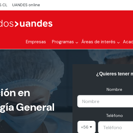
S.CL
UANDES online
Empresas
Programas
Áreas de interés
Aca
¿Quieres tener 
ión en
Nombre
ugía General
Teléfono
+56