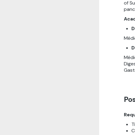
of S
pancr
Aca
D
Médi
D
Médic
Dige
Gast
Po
Requ
T
C