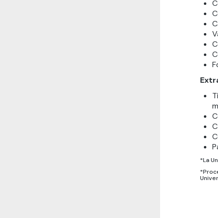
C
C
C
V
C
C
F
Extr
T
m
C
C
C
P
*La Un
*Proce
Unive