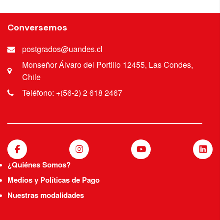
Surgery (HSS, Nueva York USA). Mentores
Scott Wolfe MD, Steve Lee MD. 2017(6 meses).
Conversemos
Cargos actuales: Médico Traumatólogo, Jefe
de Equipo Extremidad Superior (abril 2024).
postgrados@uandes.cl
Hospital del Trabajador. Asociación Chilena de
Seguridad. Profesor Asociado, Postítulo
Monseñor Álvaro del Portillo 12455, Las Condes,
Ortopedia y Traumatología. Hospital del
Chile
Trabajador. Universidad Andrés Bello
Teléfono: +(56-2) 2 618 2467
¿Quiénes Somos?
Medios y Políticas de Pago
Nuestras modalidades