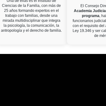
Una de ellas es el Instituto de
Ciencias de la Familia, con más de
El Consejo Dir
25 años formando expertos en el
Academia Judicial
trabajo con familias, desde una
programa
, ha
mirada multidisciplinar que integra
funcionarios judicia
la psicología, la comunicación, la
con el requisito del 
antropología y el derecho de familia.
Ley 19.346 y ser cal
de méri