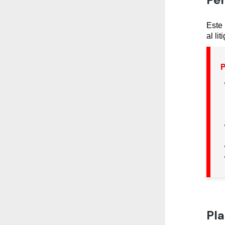
Este 
al li
P
Pla