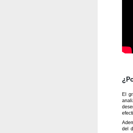
¿Po
El g
anal
dese
efect
Ademá
del 