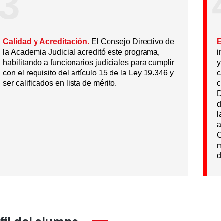
3
Calidad y Acreditación.
El Consejo Directivo de
E
la Academia Judicial acreditó este programa,
i
habilitando a funcionarios judiciales para cumplir
y
con el requisito del artículo 15 de la Ley 19.346 y
c
ser calificados en lista de mérito.
c
D
d
l
a
C
m
d
fil del alumno