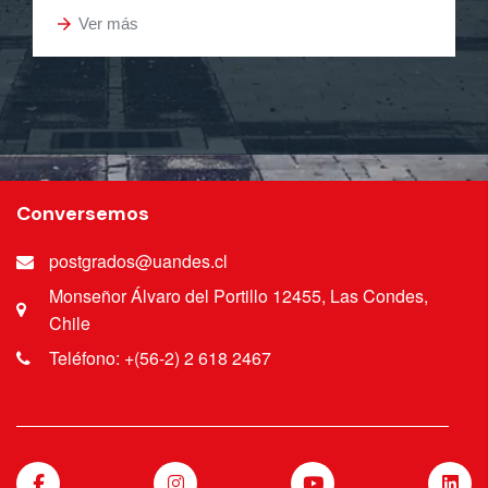
arrow_forward
Ver más
Conversemos
postgrados@uandes.cl
Monseñor Álvaro del Portillo 12455, Las Condes,
Chile
Teléfono: +(56-2) 2 618 2467