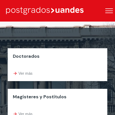
Doctorados
arrow_forward
Ver más
Magísteres y Postítulos
arrow_forward
Ver más